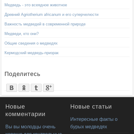
Медведь - это всеядное животное
Древний Agriotherium africanum и его суперчелюсти
Важность медведей в современной природе
Медведи, кто они?
Общие сведения о медведях
Кермодский медведь-призрак
Поделитесь
Новые
Новые статьи
комментарии
Интересные факты о
Вы вы молодцы очень
бурых медведях