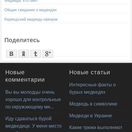
Медведи, кто они?
Общие сведения о медведях
Кермодский медведь-призрак
Поделитесь
Новые
Новые статьи
комментарии
Интересные факты о
Вы вы молодцы очень
бурых медведях
хорошо для контрольные
Медведь в символике
по окружающему ми...
Медведи в Украине
Иду сдаваться бурой
медведице. У меня место
Какие трюки выполняют