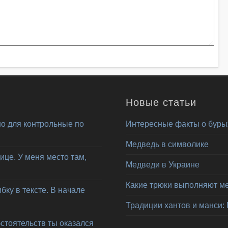
Новые статьи
о для контрольные по
Интересные факты о буры
Медведь в символике
ице. У меня место там,
Медведи в Украине
Какие трюки выполняют м
ку в тексте. В начале
Традиции хантов и манси:
бстоятельств ты оказался