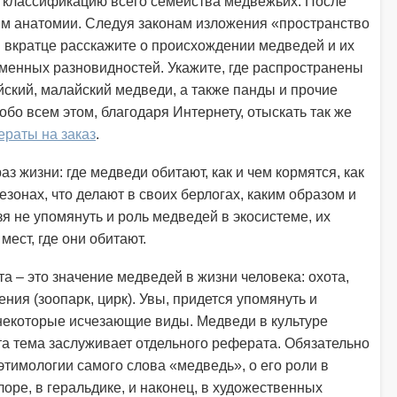
ю классификацию всего семейства медвежьих. После
ям анатомии. Следуя законам изложения «пространство
ы вкратце расскажите о происхождении медведей и их
менных разновидностей. Укажите, где распространены
йский, малайский медведи, а также панды и прочие
бо всем этом, благодаря Интернету, отыскать так же
раты на заказ
.
з жизни: где медведи обитают, как и чем кормятся, как
зонах, что делают в своих берлогах, каким образом и
я не упомянуть и роль медведей в экосистеме, их
мест, где они обитают.
а – это значение медведей в жизни человека: охота,
ния (зоопарк, цирк). Увы, придется упомянуть и
 некоторые исчезающие виды. Медведи в культуре
эта тема заслуживает отдельного реферата. Обязательно
этимологии самого слова «медведь», о его роли в
оре, в геральдике, и наконец, в художественных