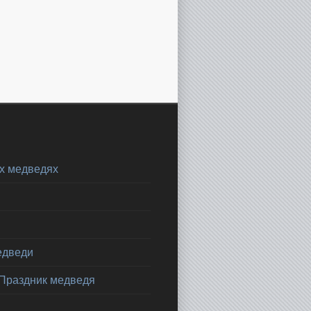
х медведях
едведи
 Праздник медведя