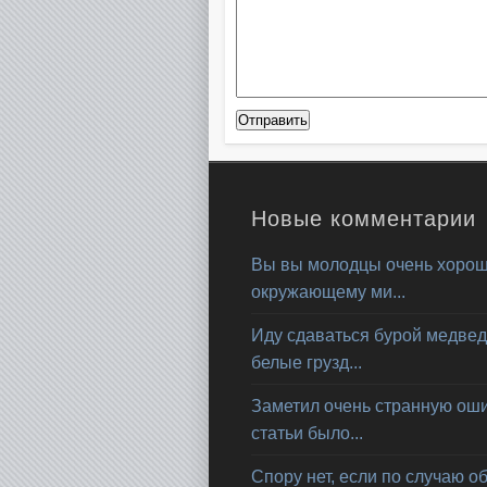
Новые комментарии
Вы вы молодцы очень хорош
окружающему ми...
Иду сдаваться бурой медвед
белые грузд...
Заметил очень странную ошиб
статьи было...
Спору нет, если по случаю о