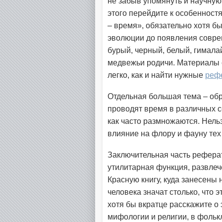
не забыв упомянуть и научну
этого перейдите к особенност
– время», обязательно хотя б
эволюции до появления совре
бурый, черный, белый, гимала
медвежьи родичи. Материалы о
легко, как и найти нужные
рефе
Отдельная большая тема – обра
проводят время в различных се
как часто размножаются. Нельз
влияние на флору и фауну тех 
Заключительная часть реферат
утилитарная функция, развлече
Красную книгу, куда занесены
человека значат столько, что 
хотя бы вкратце расскажите о 
мифологии и религии, в фолькл