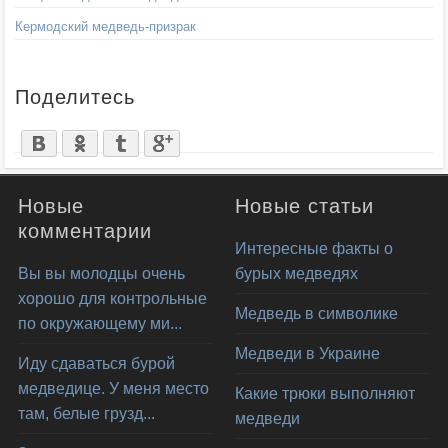
Кермодский медведь-призрак
Поделитесь
Новые
Новые статьи
комментарии
Интересные факты о
Вы вы молодцы очень
бурых медведях
хорошо для контрольные
Медведь в символике
по окружающему ми...
Медведи в Украине
Иду сдаваться бурой
медведице. У меня место
Какие трюки выполняют
там, белые грузд...
медведи