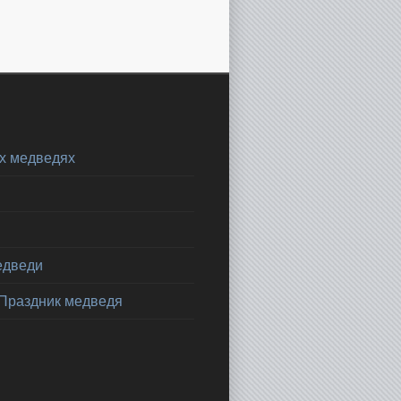
х медведях
едведи
 Праздник медведя