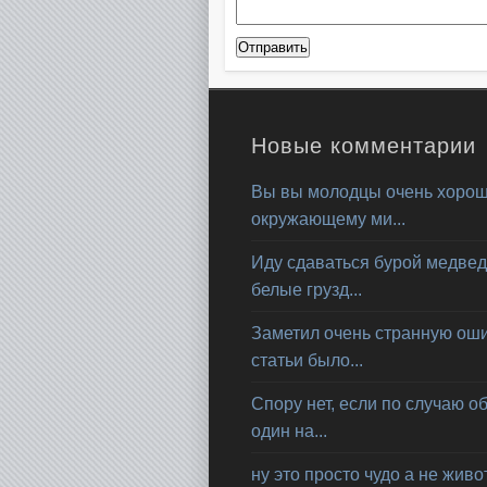
Новые комментарии
Вы вы молодцы очень хорош
окружающему ми...
Иду сдаваться бурой медвед
белые грузд...
Заметил очень странную ошиб
статьи было...
Спору нет, если по случаю о
один на...
ну это просто чудо а не живот