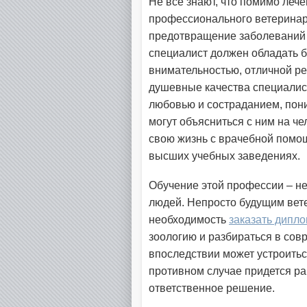
Не все знают, что помимо леч
профессионального ветеринар
предотвращение заболеваний ч
специалист должен обладать 
внимательностью, отличной р
душевные качества специалист
любовью и состраданием, пони
могут объясниться с ним на ч
свою жизнь с врачебной помощ
высших учебных заведениях.
Обучение этой профессии – не
людей. Непросто будущим вете
необходимость
заказать дипл
зоологию и разбираться в сов
впоследствии может устроитьс
противном случае придется р
ответственное решение.