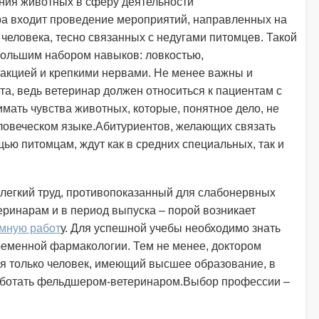
ения животных в сферу деятельности
а входит проведение мероприятий, направленных на
еловека, тесно связанных с недугами питомцев. Такой
большим набором навыков: ловкостью,
еакцией и крепкими нервами. Не менее важны и
а, ведь ветеринар должен относиться к пациентам с
мать чувства животных, которые, понятное дело, не
еловеческом языке.Абитуриентов, желающих связать
ью питомцам, ждут как в средних специальных, так и
легкий труд, противопоказанный для слабонервных
ринарам и в период выпуска – порой возникает
омную работ
у. Для успешной учебы необходимо знать
ременной фармакологии. Тем не менее, доктором
я только человек, имеющий высшее образование, в
аботать фельдшером-ветеринаром.Выбор профессии –